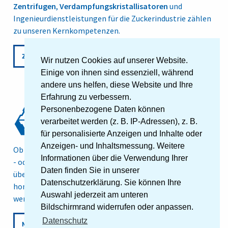
Zentrifugen
,
Verdampfungskristallisatoren
und
Ingenieurdienstleistungen für die Zuckerindustrie zählen
zu unseren Kernkompetenzen.
ZUCKERTECHNIK
Wir nutzen Cookies auf unserer Website.
Einige von ihnen sind essenziell, während
andere uns helfen, diese Website und Ihre
Erfahrung zu verbessern.
Personenbezogene Daten können
verarbeitet werden (z. B. IP-Adressen), z. B.
für personalisierte Anzeigen und Inhalte oder
Anzeigen- und Inhaltsmessung. Weitere
Ob bei der Verarbeitung von Bitumen, bei der chemischen
Informationen über die Verwendung Ihrer
- oder Ernährungsindustrie - unsere Maschinen werden
Daten finden Sie in unserer
überall dort eingesetzt, wo Stoffgemische
Datenschutzerklärung. Sie können Ihre
homogenisiert, emulgiert, gelöst oder nasszermahlen
Auswahl jederzeit am unteren
werden.
Bildschirmrand widerrufen oder anpassen.
Datenschutz
MISCHTECHNIK