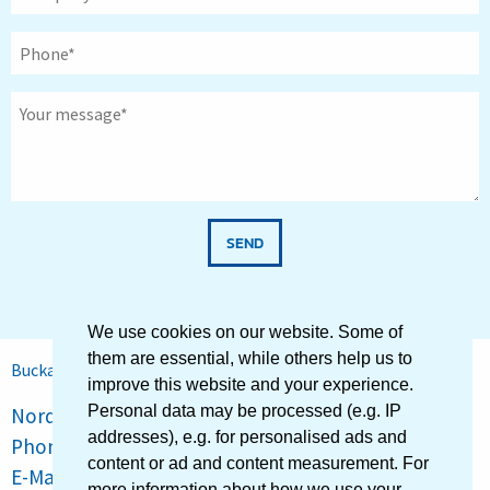
SEND
We use cookies on our website. Some of
them are essential, while others help us to
Buckau-Wolf GmbH
improve this website and your experience.
Personal data may be processed (e.g. IP
Nordstrasse 41 · 41515 Grevenbroich · Germany
addresses), e.g. for personalised ads and
Phone:
+49 2181 602-0
· Fax: +49 2181 602-342
content or ad and content measurement. For
E-Mail:
info[at]buckau-wolf.com
more information about how we use your